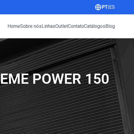
PT
|
ES
Home
Sobre nós
Linhas
Outlet
Contato
Catálogos
Blog
REME POWER 150