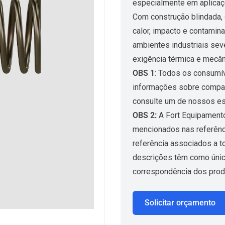
especialmente em aplicaç
Com construção blindada, 
calor, impacto e contamin
ambientes industriais sev
exigência térmica e mecân
OBS 1
: Todos os consumív
informações sobre compati
consulte um de nossos es
OBS 2:
A Fort Equipamento
mencionados nas referênc
referência associados a t
descrições têm como único 
correspondência dos prod
Solicitar orçamento