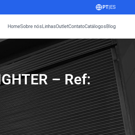
PT
|
ES
Home
Sobre nós
Linhas
Outlet
Contato
Catálogos
Blog
GHTER – Ref: