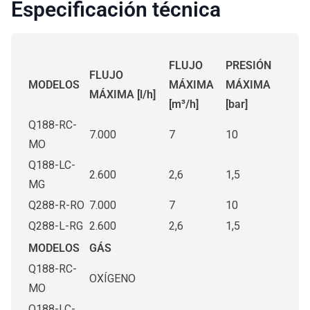
Especificación técnica
FLUJO
PRESIÓN
FLUJO
MODELOS
MÁXIMA
MÁXIMA
MÁXIMA [l/h]
[m³/h]
[bar]
Q188-RC-
7.000
7
10
MO
Q188-LC-
2.600
2,6
1,5
MG
Q288-R-RO
7.000
7
10
Q288-L-RG
2.600
2,6
1,5
MODELOS
GÁS
Q188-RC-
OXÍGENO
MO
Q188-LC-