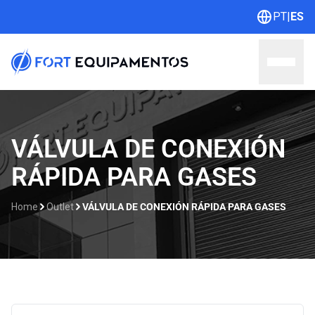
PT
|
ES
Home
VÁLVULA DE CONEXIÓN
RÁPIDA PARA GASES
Sobre nosotros
Líneas
Home
Outlet
VÁLVULA DE CONEXIÓN RÁPIDA PARA GASES
Outlet
Catálogos
Contacto