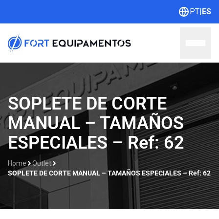
PT
|
ES
Home
SOPLETE DE CORTE
MANUAL – TAMAÑOS
Sobre nosotros
ESPECIALES – Ref: 62
Líneas
Home
Outlet
Outlet
SOPLETE DE CORTE MANUAL – TAMAÑOS ESPECIALES – Ref: 62
Catálogos
Contacto