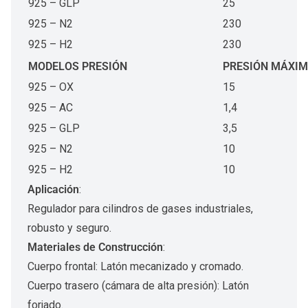
925 – GLP
25
925 – N2
230
925 – H2
230
MODELOS
PRESIÓN
PRESIÓN
MÁXIM
925 – OX
15
925 – AC
1,4
925 – GLP
3,5
925 – N2
10
925 – H2
10
Aplicación
:
Regulador para cilindros de gases industriales,
robusto y seguro.
Materiales de Construcción
:
Cuerpo frontal: Latón mecanizado y cromado.
Cuerpo trasero (cámara de alta presión): Latón
forjado.