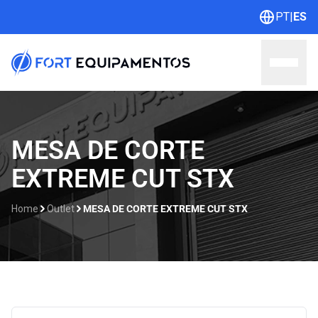
PT
|
ES
Home
MESA DE CORTE
EXTREME CUT STX
Sobre nosotros
Líneas
Home
Outlet
MESA DE CORTE EXTREME CUT STX
Outlet
Catálogos
Contacto