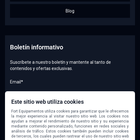
Blog
Boletín informativo
Suscríbete a nuestro boletín y mantente al tanto de
contenidos y ofertas exclusivas.
Email*
Este sitio web utiliza cookies
Quiero recibir el boletín
Fort Equipamentos utiliza cookies para garantizar que le ofrecemos
la mejor experiencia al visitar nuestro sitio web. Los cookies nos
ayudan a mejorar el rendimiento de nuestro sitio y su experiencia
mediante contenido personalizado, funciones en redes sociales y
análisis de tráfico. Estos cookies también pueden incluir cookies
de terceros, los cuales pueden rastrear el uso de nuestro sitio web