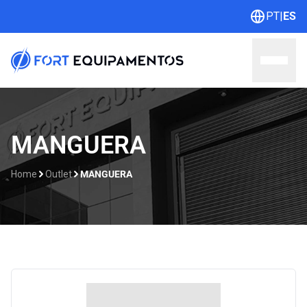
PT
|
ES
Home
MANGUERA
Sobre nosotros
Home
Outlet
MANGUERA
Líneas
Outlet
Catálogos
Contacto