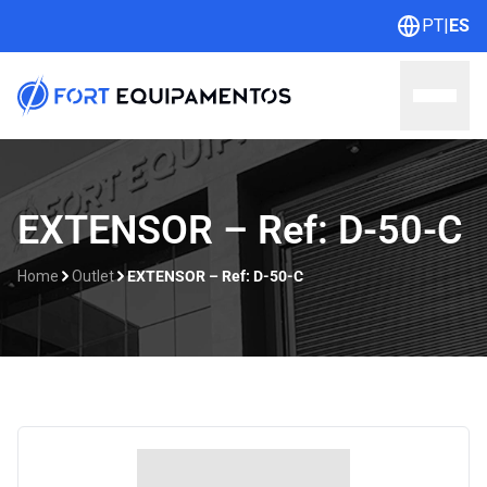
PT
|
ES
Home
EXTENSOR – Ref: D-50-C
Sobre nosotros
Home
Outlet
EXTENSOR – Ref: D-50-C
Líneas
Outlet
Catálogos
Contacto