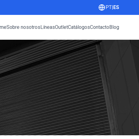
PT
|
ES
me
Sobre nosotros
Líneas
Outlet
Catálogos
Contacto
Blog