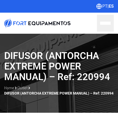
PT
|
ES
Home
DIFUSOR (ANTORCHA
EXTREME POWER
Sobre nosotros
MANUAL) – Ref: 220994
Líneas
Home
Outlet
Outlet
DIFUSOR (ANTORCHA EXTREME POWER MANUAL) – Ref: 220994
Catálogos
Contacto