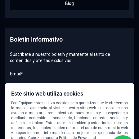
Blog
Boletín informativo
Suscríbete a nuestro boletín y mantente al tanto de
contenidos y ofertas exclusivas.
Email*
Este sitio web utiliza cookies
Quiero recibir el boletín
Fort Equipamentos utiliza cookies para garantizar que le ofrecemos
la mejor experiencia al visitar nuestro sitio web. Los cookies nos
ayudan a mejorar el rendimiento de nuestro sitio y su experiencia
mediante contenido personalizado, funciones en redes sociales y
análisis de tráfico. Estos cookies también pueden incluir cookies
de terceros, los cuales pueden rastrear el uso de nuestro sitio web
y proporcionarnos información para mejorar la experiencia de los
usuarios. Conozca nuestra
Política de Privacidad.