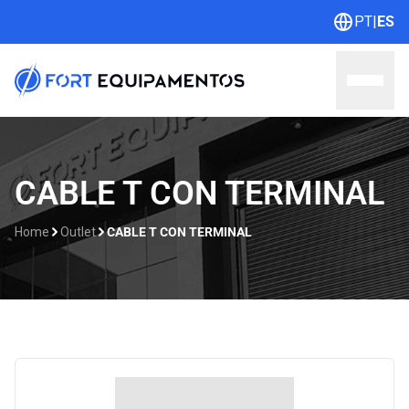
PT
|
ES
Home
CABLE T CON TERMINAL
Sobre nosotros
Home
Outlet
CABLE T CON TERMINAL
Líneas
Outlet
Catálogos
Contacto