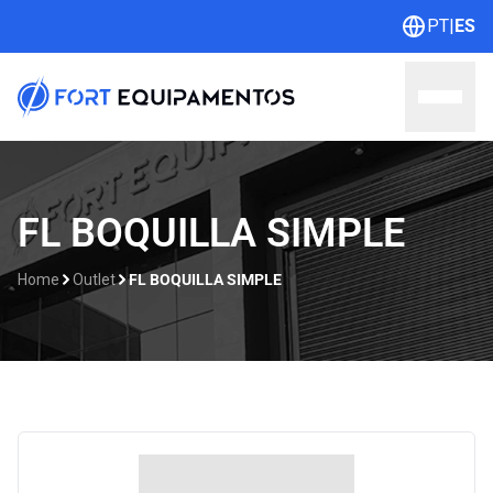
PT
|
ES
Home
FL BOQUILLA SIMPLE
Sobre nosotros
Home
Outlet
FL BOQUILLA SIMPLE
Líneas
Outlet
Catálogos
Contacto