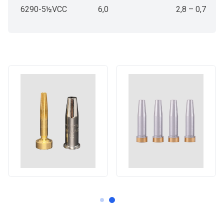
6290-5½VCC
6,0
2,8 – 0,7