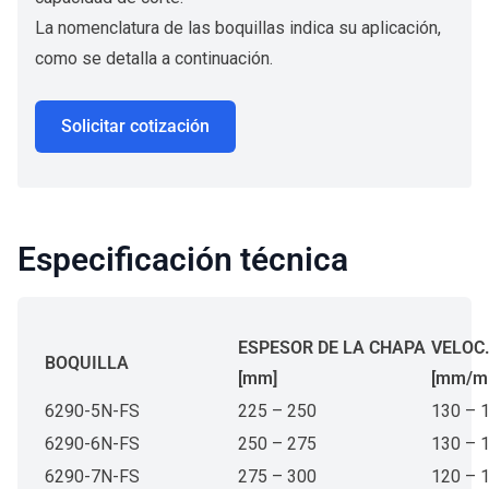
La nomenclatura de las boquillas indica su aplicación,
como se detalla a continuación.
Solicitar cotización
Especificación técnica
ESPESOR DE LA CHAPA
VELOC
BOQUILLA
[mm]
[mm/mi
6290-5N-FS
225 – 250
130 – 
6290-6N-FS
250 – 275
130 – 
6290-7N-FS
275 – 300
120 – 