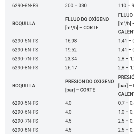
6290-8N-FS
300 – 380
110 – 
FLUJO
FLUJO DO OXÍGENO
BOQUILLA
[m³/h] 
[m³/h] – CORTE
CALEN
6290-5N-FS
16,98
1,41 – 
6290-6N-FS
19,52
1,41 – 
6290-7N-FS
23,34
2,8 – 1
6290-8N-FS
26,17
2,8 – 1
PRESI
PRESIÓN DO OXÍGENO
BOQUILLA
[bar] –
[bar] – CORTE
CALEN
6290-5N-FS
4,0
0,7 – 0
6290-6N-FS
4,0
1,0 – 0
6290-7N-FS
4,5
2,5 – 0
6290-8N-FS
4,5
2,5 – 0