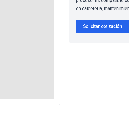
proceso. Es compatible con
en calderería, mantenimient
Solicitar cotización