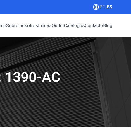
PT
|
ES
me
Sobre nosotros
Líneas
Outlet
Catálogos
Contacto
Blog
 1390-AC