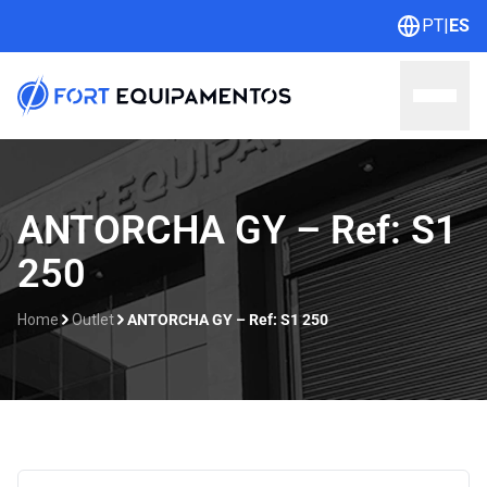
PT
|
ES
Home
ANTORCHA GY – Ref: S1
250
Sobre nosotros
Líneas
Home
Outlet
ANTORCHA GY – Ref: S1 250
Outlet
Catálogos
Contacto