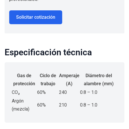
Solicitar cotización
Especificación técnica
Gas de
Ciclo de
Amperaje
Diámetro del
protección
trabajo
(A)
alambre (mm)
CO₂
60%
240
0.8 – 1.0
Argón
60%
210
0.8 – 1.0
(mezcla)