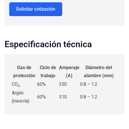
Solicitar cotización
Especificación técnica
Gas de
Ciclo de
Amperaje
Diámetro del
protección
trabajo
(A)
alambre (mm)
CO₂
60%
350
0.8 – 1.2
Argón
60%
310
0.8 – 1.2
(mezcla)