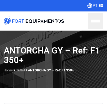
PT
|
ES
Home
ANTORCHA GY – Ref: F1
350+
Sobre nosotros
Líneas
Home
Outlet
ANTORCHA GY – Ref: F1 350+
Outlet
Catálogos
Contacto