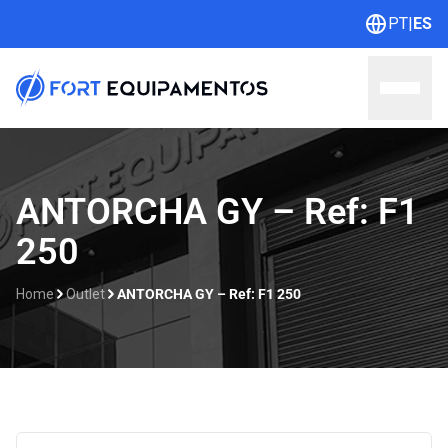
PT
|
ES
Home
ANTORCHA GY – Ref: F1
250
Sobre nosotros
Líneas
Home
Outlet
ANTORCHA GY – Ref: F1 250
Outlet
Catálogos
Contacto