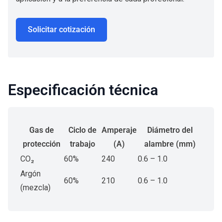
Solicitar cotización
Especificación técnica
Gas de
Ciclo de
Amperaje
Diámetro del
protección
trabajo
(A)
alambre (mm)
CO₂
60%
240
0.6 – 1.0
Argón
60%
210
0.6 – 1.0
(mezcla)