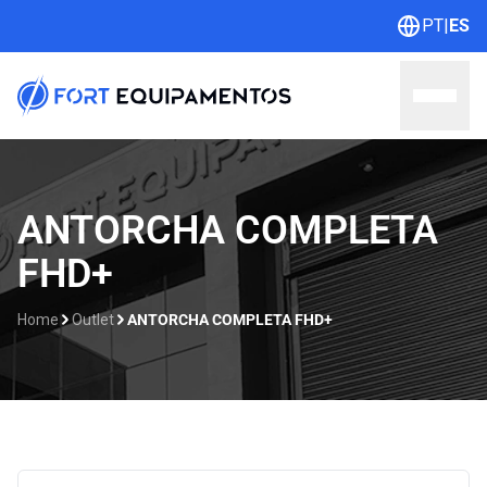
PT
|
ES
Home
ANTORCHA COMPLETA
FHD+
Sobre nosotros
Líneas
Home
Outlet
ANTORCHA COMPLETA FHD+
Outlet
Catálogos
Contacto